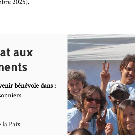
mbre 2025).
at aux
ments
enir bénévole dans :
sonniers
 la Paix