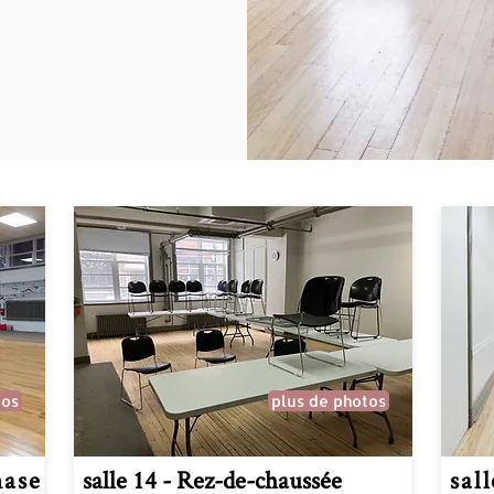
tos
plus de photos
nase
salle 14 - Rez-de-chaussée
sal