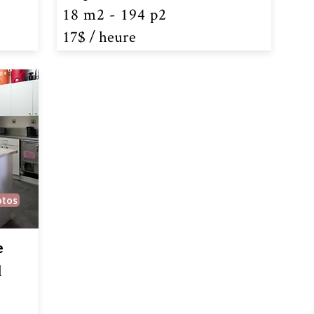
18 m2 - 194 p2
17$ /
heure
otos
e
l