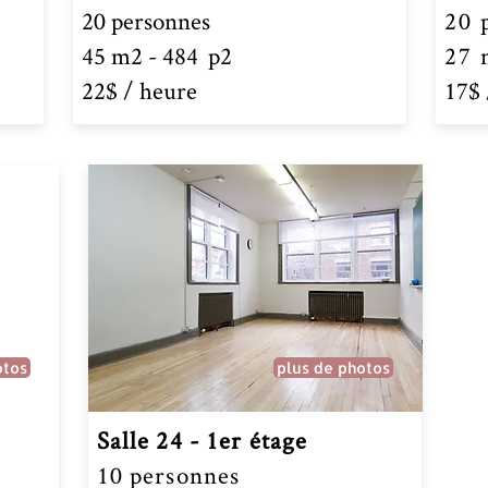
20 personnes
20 
45 m2 - 484 p2
27 
22$ / heure
17$
otos
plus de photos
Salle 24 - 1er étage
10 personnes