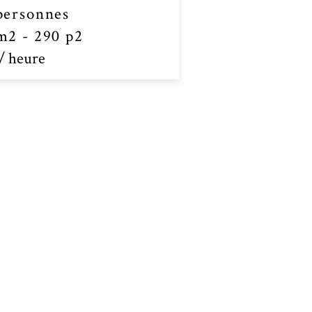
personnes
m2 - 290 p2
 /
heure