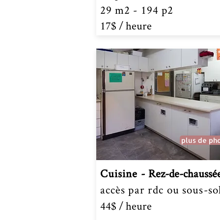
29 m2 - 194 p2
17$ /
heure
plus de ph
Cuisine -
Rez-de-chaussé
accès par rdc ou sous-so
44$ /
heure