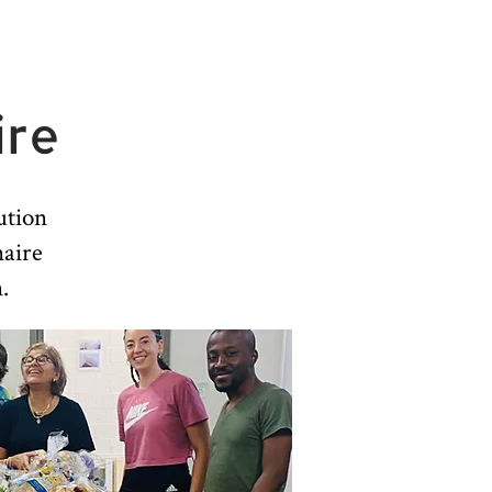
ire
ution
naire
.