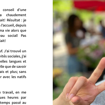
 conseil d’une
’a chaudement
it! Résultat : je
 l’accueil, depuis
ma vie alors que
eau social! Pas
ait!
. J’ai trouvé un
ités sociales, j’ai
elles langues et
lle que de savoir
gais et plus; sans
 avec les natifs
u travail, en me
ques heures par
 temps passé au